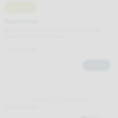
SCRIVICI
Newsletter
Rimani sempre aggiornato sulle normative e sugli
obblighi in ambito di anticaduta.
© AGF SRLS | C.F. / P. IVA 02546800067
Cookies
Privacy
Credits
↑