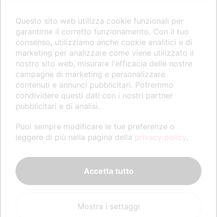
studiare prima di fare queste passeggiate tra le tegole.
Ma non studiare la norma regionale, che aspettavamo
Questo sito web utilizza cookie funzionali per
garantirne il corretto funzionamento. Con il tuo
e abbiamo già esaminato attentamente, ma abbiamo
consenso, utilizziamo anche cookie analitici e di
perfezionato i movimenti in sicurezza e le azioni in
marketing per analizzare come viene utilizzato il
quota con corsi e abilitazioni specifici che consentono
nostro sito web, misurare l'efficacia delle nostre
campagne di marketing e personalizzare
di diventare indiani metropolitani, scalatori di tetti che
contenuti e annunci pubblicitari. Potremmo
però fanno sicurezza, talvolta risanamento,
condividere questi dati con i nostri partner
ristrutturazione edilizia, riparazioni, installazioni di
pubblicitari e di analisi.
impianti termici, di produzione di energia, di pulizia di
Puoi sempre modificare le tue preferenze o
pannelli fotovoltaici.”
leggere di più nella pagina della
privacy policy
.
Visiona decreto attuativo linee vita b.u.r.26 maggio
2016, n 21
Accetta tutto
Mostra i settaggi