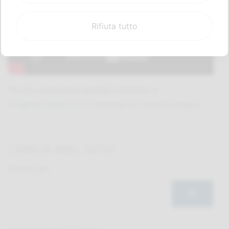
Rifiuta tutto
Per info e preventivi gratuiti contattaci a
info@falzoiservizi.it
o contattaci al +393484055932.
CERCA NEL SITO
Ricerca per: