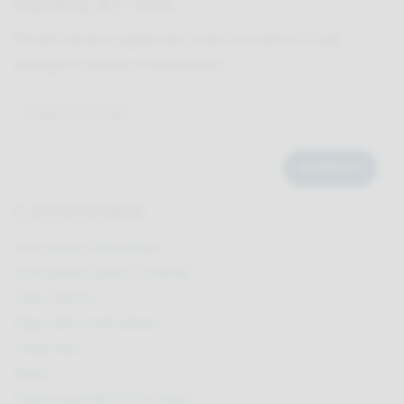
NEWSLETTER
Rimani sempre aggiornato sulle normative e sugli
obblighi in ambito di anticaduta.
CATEGORIE
Anticaduta Industriale
Anticaduta Spazi Confinati
Case History
Dispositivi Anticaduta
Linea Vita
News
Pulizia pannelli fotovoltaici