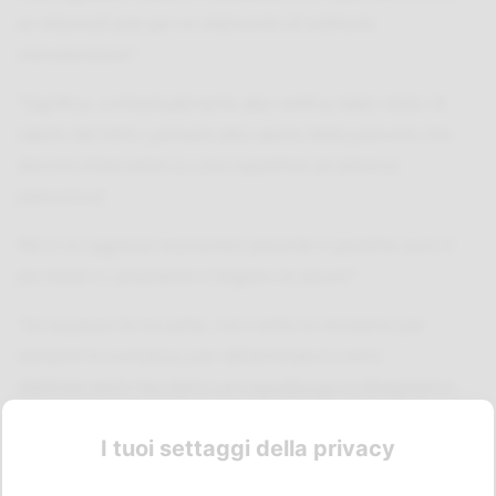
se chiamati solo per un intervento di ordinaria
manutenzione?
“Significa, contestualmente alla verifica dello stato di
salute del tetto, pensare alla salute delle persone che
devono intervenire su una superficie ad altezza
pericolosa”.
Ma è un aggravio economico pesante o qualche euro in
più basta e i proprietari si tolgono la paura?
“Se la paura fa novanta, con cento la vinciamo per
sempre! In sostanza, per determinare il costo
dell’intervento facciamo un sopralluogo e disegniamo
la mappa della sicurezza per il nostro cliente sulle
I tuoi settaggi della privacy
specifiche del tetto oggetto dell’intervento.
È un lavoro che non si improvvisa. Abbiamo dovuto