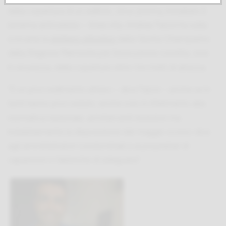
della copertura di un edificio, circa 300mq, installato il
sistema anticaduta – linea vita, Andrea Falzoi ha sulla
scrivania la
delibera attuativa
della Giunta Chiamparino
della Regione Piemonte per l’esecuzione corretta, cioè
in sicurezza, delle coperture oltre i tre metri di altezza.
“È un provvedimento atteso – dice Falzoi – anche se in
tanti hanno provveduto, anche solo in riferimento alla
normativa nazionale, ad interventi risolutori ma
indubbiamente la disposizione del maggio scorso dice
agli amministratori condominiali e ai proprietari di
capannoni o fabbriche di adeguarsi.”