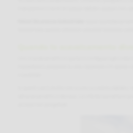
Accessi oltre canalizzazioni, condotte, parapetti o c
manutentori a rischi di caduta dall’alto spesso non 
Falzoi Sicurezza Industriale
opera quotidianamente
trasformare queste criticità in soluzioni tecniche confo
Quando lo scavalcamento diven
Uno scavalcamento in quota si configura ogni volta c
impiantistico presente su una copertura o in quota: ca
o lucernari.
In questi casi il rischio non è solo la caduta dall’alto, 
attraversamento e discesa. La criticità aumenta in pr
accessi non progettati.