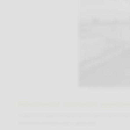
Esempio di scavalcamento su 
Riferimenti normativi applicab
La gestione degli scavalcamenti in quota deve essere
riferimenti normativi reali e applicabili: