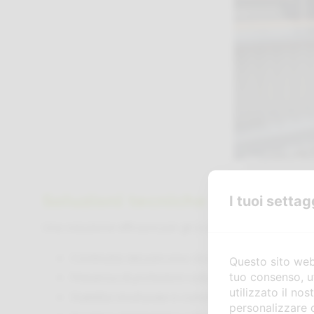
Scavalcamento proget
Soluzioni tecniche corrette pe
I tuoi settag
Una soluzione efficace per gli scavalcamenti in quota
Continuità del percorso sicuro
Questo sito web 
tuo consenso, u
Presenza di protezioni collettive (parapetti, cor
utilizzato il no
Stabilità strutturale e corretta ripartizione dei ca
personalizzare 