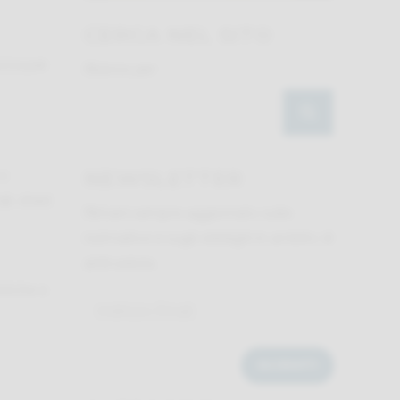
CERCA NEL SITO
zza per
Ricerca per:
NEWSLETTER
 o
li, shed
Rimani sempre aggiornato sulle
normative e sugli obblighi in ambito di
anticaduta.
stiche e