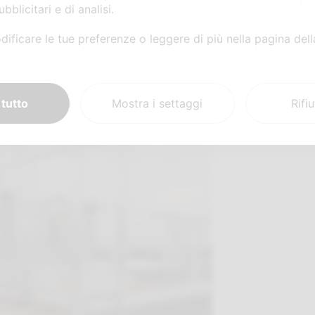
bblicitari e di analisi.
lici passerelle, ma veri e propri dispositivi di sicurezza col
ificare le tue preferenze o leggere di più nella pagina del
i.
 tutto
Mostra i settaggi
Rifi