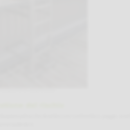
i scavalcamento con accesso strutturato
stione del rischio
ituazioni prima che diventino non conformità o, peggio, even
one l’azienda a: