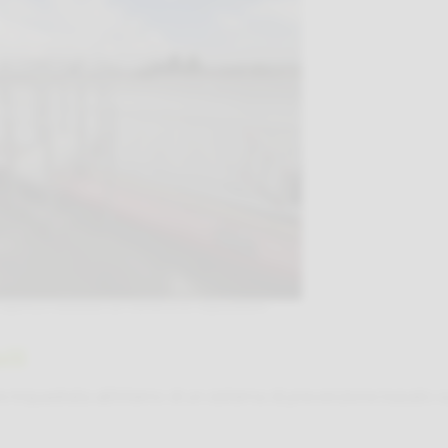
copertura industriale con interferenze impiantistiche
ili
 inquadrata all’interno di un sistema di prevenzione basato s