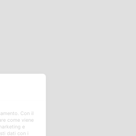
namento. Con il
zare come viene
 marketing e
ti dati con i