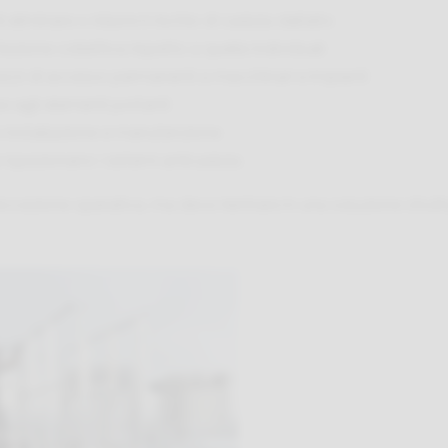
i eliminare o ridurre il rischio di caduta dall’alto
otezione collettiva rispetto a quelle individuali
mezzi di accesso permanenti a macchinari e impianti
se agli elementi portanti
o installazione e manutenzione
 e ispezionano i sistemi anticaduta
ezione operativa, ma deve rientrare in una soluzione strutt