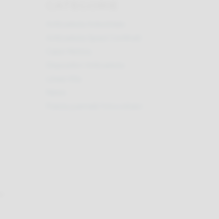
CATEGORIE
Anticaduta Industriale
Anticaduta Spazi Confinati
Case History
Dispositivi Anticaduta
Linea Vita
News
Pulizia pannelli fotovoltaici
u