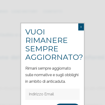
NEWS
CASE HISTORY
CONTATTI
X
VUOI
Scavalcamenti in quota: gestione del rischio e soluzioni conformi per l’industria
RIMANERE
SEMPRE
AGGIORNATO?
ne del rischio e soluzioni conformi
Rimani sempre aggiornato
sulle normative e sugli obblighi
in ambito di anticaduta.
 situazioni più sottovalutate ma allo stesso tempo più critic