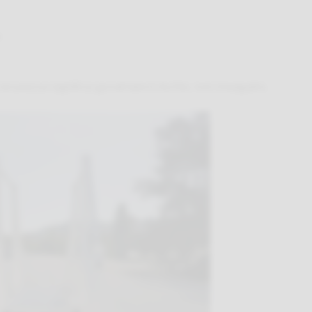
e
icurezza significa governare il rischio, non inseguirlo.