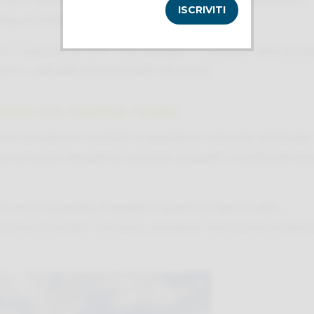
ambi di quota su coperture industriali espongono operatori e
adeguatamente analizzati.
 a supporto di RSPP, HSE Manager e consulenti della sicure
rmi, verificabili e ispezionabili nel tempo.
ta un rischio reale
he l’operatore è costretto a superare un ostacolo strutturale
nalizzazioni aerauliche, tubazioni, parapetti, muretti perimetra
ma anche la perdita di equilibrio durante la fase di salita,
esenza di superfici scivolose, pendenze, interferenze impianti