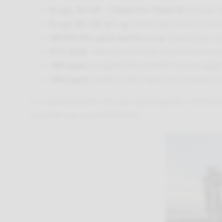
D.Lgs. 81/08 – Titolo IV e Titolo III
: obbligo d
D.Lgs. 81/08, art. 15
: priorità alle misure di pr
UNI EN ISO 14122 (parti 2-3-4)
: requisiti per 
NTC 2018
: verifiche strutturali e azioni trasmes
UNI 11560
: progettazione sistemi di ancoraggi
UNI 11900
: qualifica delle figure che installano
Lo scavalcamento non può essere gestito come un’ecc
coerente con questi riferimenti.