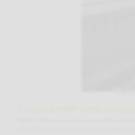
Piattaforma d
Il ruolo di RSPP e HSE nella ge
RSPP e HSE hanno il compito di intercettare queste s
infortunistici. Uno scavalcamento non progettato esp