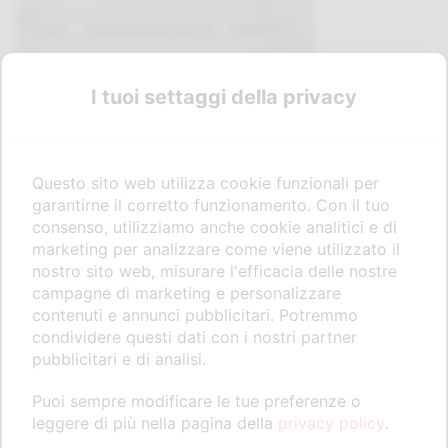
I tuoi settaggi della privacy
Questo sito web utilizza cookie funzionali per
garantirne il corretto funzionamento. Con il tuo
consenso, utilizziamo anche cookie analitici e di
marketing per analizzare come viene utilizzato il
nostro sito web, misurare l'efficacia delle nostre
campagne di marketing e personalizzare
contenuti e annunci pubblicitari. Potremmo
condividere questi dati con i nostri partner
pubblicitari e di analisi.
Puoi sempre modificare le tue preferenze o
leggere di più nella pagina della
privacy policy
.