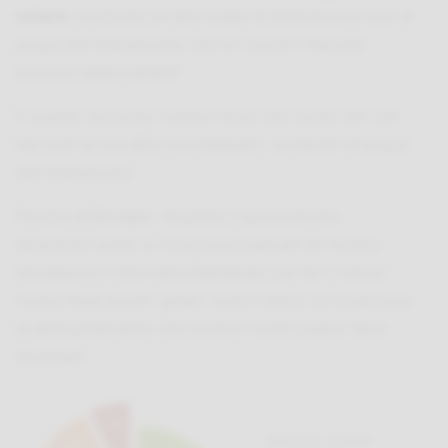
solare
comporta un alto livello di attenzione e l’uso di
acqua demineralizzata che ne conservi l’elevata
purezza degli impianti.”
È quanto racconta Andrea Falzoi che conta i litri che
nel 2016 la sua ditta ha impiegato: 15mila litri di acqua
demineralizzata.
Pompe di filtraggio, di spinta e spazzole idro
dinamiche usate su circa 5000 pannelli da Andrea,
Giuseppe e il Geometra Barbierato per far si che la
nostra Italia sia più “green” e più in linea con il percorso
di disinquinamento che anche il nostro paese deve
rispettare.