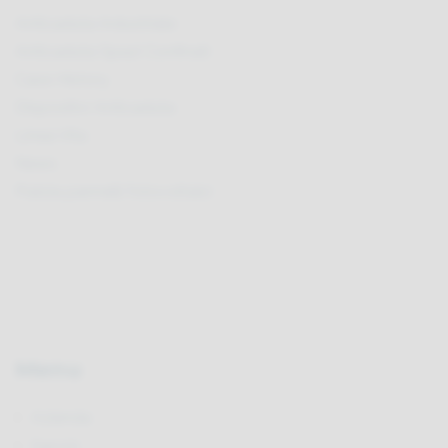
Anticaduta Industriale
Anticaduta Spazi Confinati
Case History
Dispositivi Anticaduta
Linea Vita
News
Pulizia pannelli fotovoltaici
Menu
Azienda
Servizi