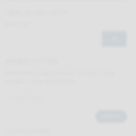
CERCA NEL SITO
Ricerca per:
NEWSLETTER
Rimani sempre aggiornato sulle normative e sugli
obblighi in ambito di anticaduta.
CATEGORIE