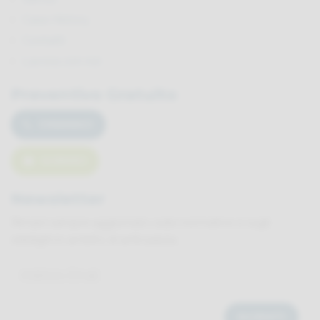
Case History
Contatti
Lavora con noi
Preventivo Gratuito
CHIAMACI
SCRIVICI
Newsletter
Rimani sempre aggiornato sulle normative e sugli
obblighi in ambito di anticaduta.