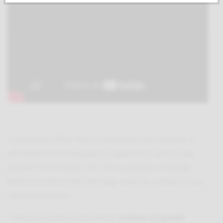
La premiata ditta Falzoi continua la sua missione di
efficientamento energetico togliendo lo sporco dai
pannelli fotovoltaici così che la quantità di energia
elettrica trasformata dai raggi solari sia sempre al top
della produzione.
“Pulire le coperture che hanno
il silicio
di grado