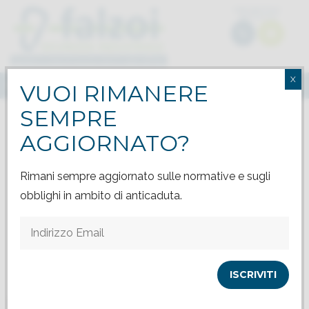
PREVENTIVO
GRATUITO
X
MENU
VUOI RIMANERE
SEMPRE
Puliti 5000 pannelli fotovoltaici con 15mila litri di acqua demineralizzata
AGGIORNATO?
Rimani sempre aggiornato sulle normative e sugli
Puliti 5000 pannelli fotovoltaici
obblighi in ambito di anticaduta.
con 15mila litri di acqua
demineralizzata
9 GENNAIO 2017