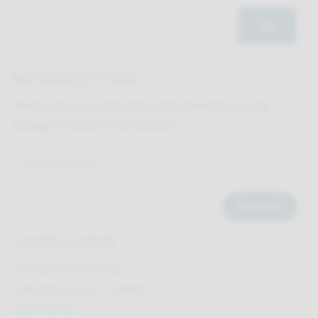
NEWSLETTER
Rimani sempre aggiornato sulle normative e sugli
obblighi in ambito di anticaduta.
CATEGORIE
Anticaduta Industriale
Anticaduta Spazi Confinati
Case History