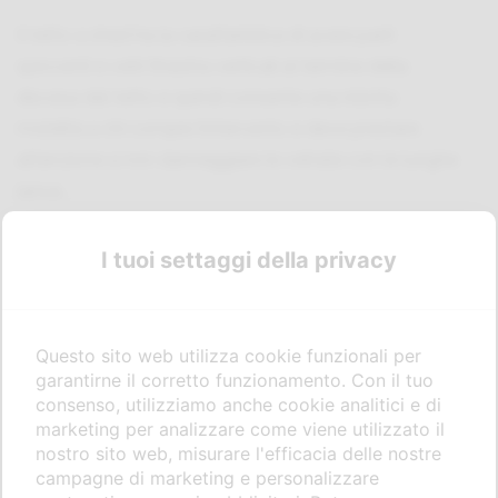
Il tetto a shed ha la caratteristica di avere parti
spioventi e vetri finestra verticali al termine della
discesa del tetto e quindi consente una ridotta
mobilità a chi compie l’intervento e deve prestare
attenzione a non danneggiare le vetrate con le lunghe
lance.
L’intervento di
lavaggio dell’impianto fotovoltaico
I tuoi settaggi della privacy
del team Falzoi è perfettamente riuscito, dando forza
ai 199 kwatt di Ristopiù Piemonte concessionaria per
la distribuzione delle case alimentari più quotate per
Questo sito web utilizza cookie funzionali per
Bar, ristoranti e caffè con prodotti come: Delifrance,
garantirne il corretto funzionamento. Con il tuo
Orogel, Bonduelle, tanto per citarne alcuni tra i più noti.
consenso, utilizziamo anche cookie analitici e di
marketing per analizzare come viene utilizzato il
Il titolare di Ristopiù Piemonte, Michele e il
nostro sito web, misurare l'efficacia delle nostre
responsabile dell’azienda per la manutenzione del
campagne di marketing e personalizzare