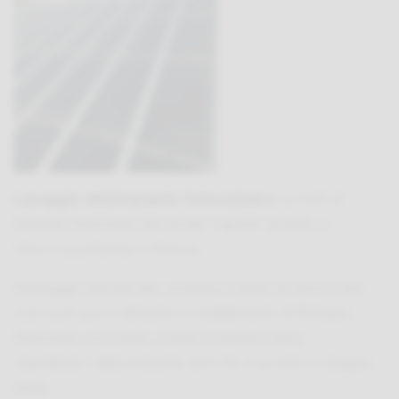
Lavaggio dell’impianto fotovoltaico
sui tetti di
Ristopiù Piemonte: dai cavalli “vapore” ai Watt, a
Vinovo la potenza si rinnova.
Passaggio davanti allo Juventus Center di Vinovo alle
7,30 e poi, poco distante, lo stabilimento di Ristopiù
Piemonte con il tetto a shed, il classico tetto
“dentellato” delle industrie anni ’60, e un tetto a doppia
falda.