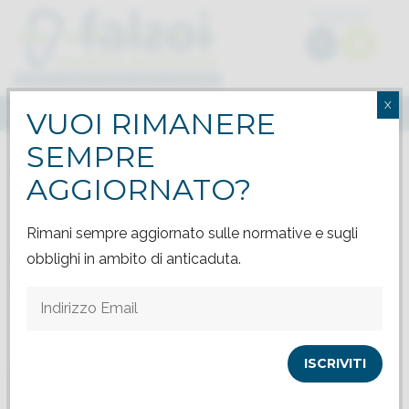
PREVENTIVO
GRATUITO
X
MENU
VUOI RIMANERE
SEMPRE
Lavaggio impianto fotovoltaico per Ristopiù Piemonte
AGGIORNATO?
Rimani sempre aggiornato sulle normative e sugli
Lavaggio impianto fotovoltaico
obblighi in ambito di anticaduta.
per Ristopiù Piemonte
30 APRILE 2014