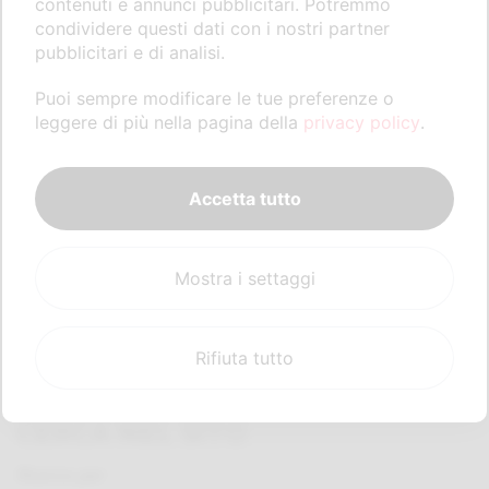
contenuti e annunci pubblicitari. Potremmo
fotovoltaico, Roberto, hanno voluto supervisionare il
condividere questi dati con i nostri partner
lavoro e congedare Andrea titolare di “AGM servizi”
pubblicitari e di analisi.
con il classico segno “mi piace” (pollice alto) ormai in
Puoi sempre modificare le tue preferenze o
voga tra i giovani e nel mondo “social”.
leggere di più nella pagina della
privacy policy
.
Accetta tutto
Mostra i settaggi
Rifiuta tutto
CERCA NEL SITO
Ricerca per: