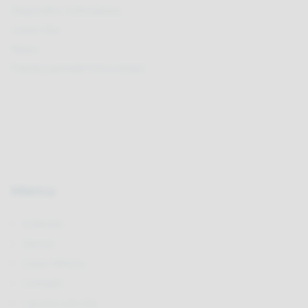
Dispositivi Anticaduta
Linea Vita
News
Pulizia pannelli fotovoltaici
Menu
Azienda
Servizi
Case History
Contatti
Lavora con noi