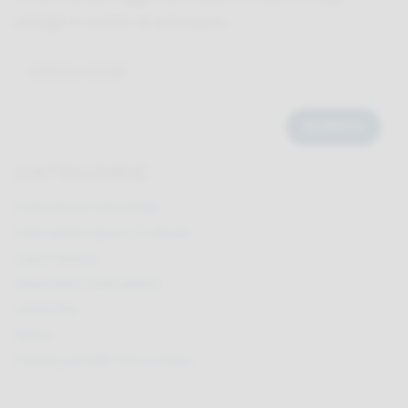
obblighi in ambito di anticaduta.
CATEGORIE
Anticaduta Industriale
Anticaduta Spazi Confinati
Case History
Dispositivi Anticaduta
Linea Vita
News
Pulizia pannelli fotovoltaici