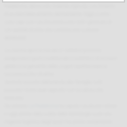
Pederbona, allora solo Azienda Agricola, con l’intento
di avviare l’allevamento del bestiame. Oggi ci sono
1.150 capi. 530 vacche producono tutti i giorni più di
170 quintali di latte che conferiscono a diversi
distributori.
La cascina apre la sua aia e i visitatori possono
assaporare il gusto tradizionale e autentico di un buon
gelato e la genuinità dello yogurt (spettacolare la
nocciola e il fior di latte).
Aprendo le porte dell’azienda alle famiglie, tutti
possono vivere quel rapporto con la natura che
ricercano.
Da sempre
La Pederbona
ha saputo cavalcare i tempi
e oggi anche nella scelta delle tecnologie e per una
migliore logistica degli spazi ma anche socialmente