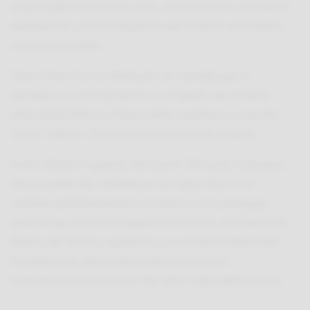
responsabile nel nostro caso, per la messa in sicurezza
dell’azienda con l’installazione del sistema anticaduta
e linea vita a tetto.
Falzoi linea vita, ha effettuato un sopralluogo in
cantiere, successivamente un progetto del sistema
anticaduta fatto su misura della copertura a cura del
Geom. Matteo Tani e quindi preventivato l’opera.
Sotto l’attento sguardo del Geom. Riccardo Cartolano,
responsabile del cantiere per la Capra SpA, in un
cantiere perfettamente in sicurezza con ponteggio
perimetrale, la nostra equipe Falzoi linea vita Piemonte
diretta dal tecnico operativo Luca Redi, ha effettuato
l’installazione del sistema anticaduta per le
manutenzioni successive del tetto stalla delle manze.